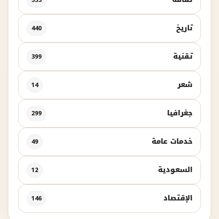
تاريخ
440
تقنية
399
شعر
14
جغرافيا
299
خدمات عامة
49
السعودية
12
الإقتصاد
146