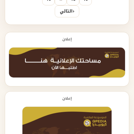
‹
التالي
إعلان
إعلان