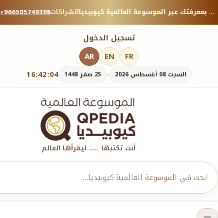
منصة معرفية موثوقة — شارك بمعرفتك عبر الموسوعة العالمية كيوبيديا.
الشراكات
+966505749398
تسجيل الدخول
AR
EN
FR
16:42:05
-
السبت 08 أغسطس 2026
25 صفر 1448
أنت تكتبها ..... ليقرأها العالم