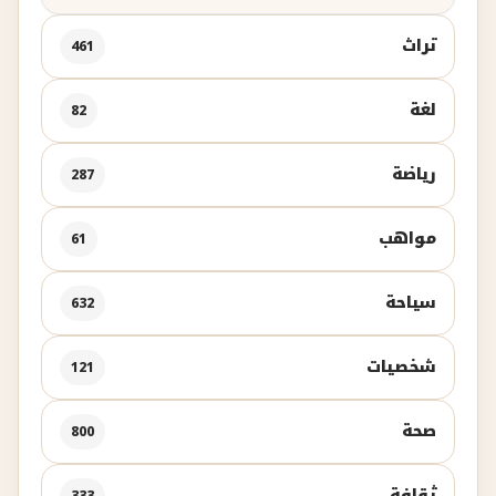
تراث
461
لغة
82
رياضة
287
مواهب
61
سياحة
632
شخصيات
121
صحة
800
ثقافة
333