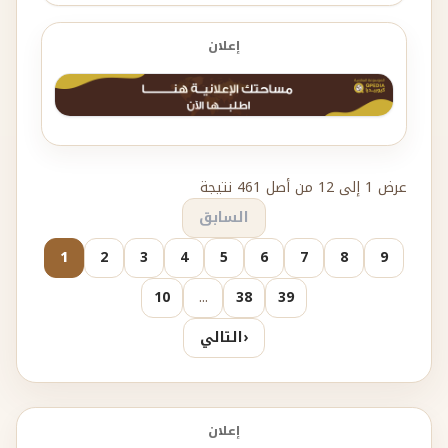
إعلان
عرض 1 إلى 12 من أصل 461 نتيجة
السابق
1
2
3
4
5
6
7
8
9
10
...
38
39
‹
التالي
إعلان