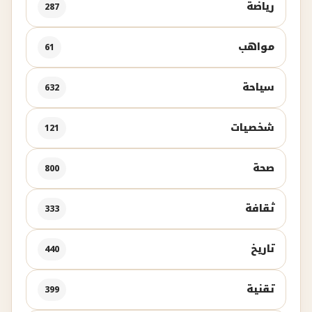
رياضة
287
مواهب
61
سياحة
632
شخصيات
121
صحة
800
ثقافة
333
تاريخ
440
تقنية
399