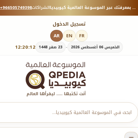
منصة معرفية موثوقة — شارك بمعرفتك عبر الموسوعة العالمية كيوبيديا.
الشراكات
+966505749398
تسجيل الدخول
AR
EN
FR
12:20:14
-
الخميس 06 أغسطس 2026
23 صفر 1448
أنت تكتبها ..... ليقرأها العالم