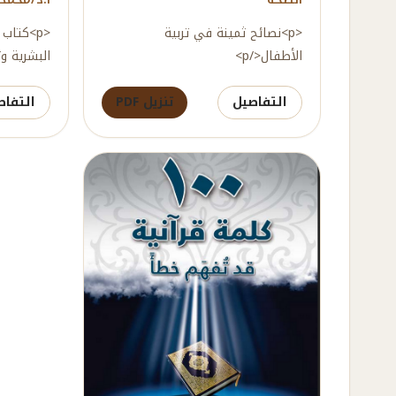
<p>نصائح ثمينة في تربية
<p>كتاب
الأطفال</p>
البشرية وت
التفاصيل
تنزيل PDF
التفاص