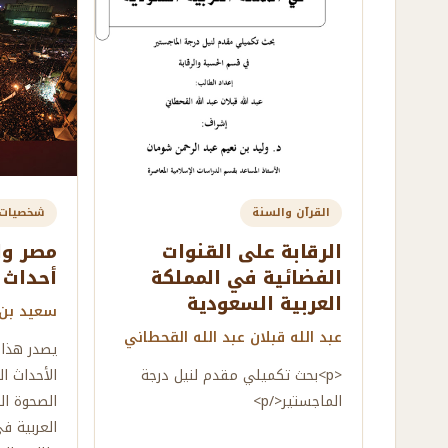
القرآن والسنة
شخصيات
الرقابة على القنوات
مصر وا
الفضائية في المملكة
أحداث 25 يناير
العربية السعودية
سعيد بن
عبد الله قبلان عبد الله القحطاني
يصدر هذا 
<p>بحث تكميلي مقدم لنيل درجة
الأحداث ال
الماجستير</p>
الصحوة ال
العربية ف