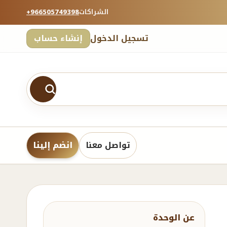
الشراكات
+966505749398
تسجيل الدخول
إنشاء حساب
تواصل معنا
انضم إلينا
عن الوحدة