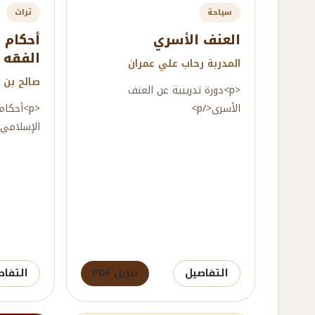
سياحة
تراث
العنف الأسري
أحكام 
الفقه 
المدربة رحاب علي عمران
صالح بن 
<p>دورة تدريبية عن العنف
الأسري</p>
<p>أحكا
الإسلامي</
التفاصيل
تنزيل PDF
التفاص