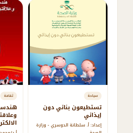
سياحة
ثقافة
تستطيعون بنائي دون
هندسة 
إيذائي
وعلاقت
الالكتر
إعداد: أ. سلطانة الدوسري - وزارة
الصحة
أ.د/محمد