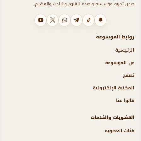
ضمن تجربة مؤسسية واضحة للقارئ والباحث والمهتم.
سناب شات
تيك توك
تليجرام
واتساب
X
يوتيوب
روابط الموسوعة
الرئيسية
عن الموسوعة
تصفح
المكتبة الإلكترونية
قالوا عنا
العضويات والخدمات
فئات العضوية