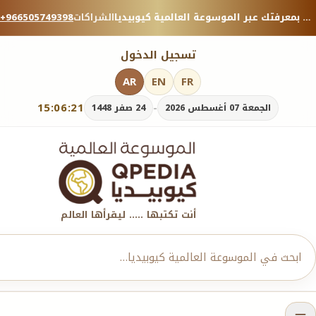
منصة معرفية موثوقة — شارك بمعرفتك عبر الموسوعة العالمية كيوبيديا.
الشراكات
+966505749398
تسجيل الدخول
AR
EN
FR
15:06:21
-
الجمعة 07 أغسطس 2026
24 صفر 1448
أنت تكتبها ..... ليقرأها العالم