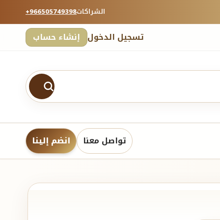
الشراكات
+966505749398
تسجيل الدخول
إنشاء حساب
تواصل معنا
انضم إلينا