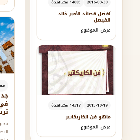
2016-03-30
14685 مشاهدة
أفضل قصائد الأمير خالد
الفيصل
عرض الموضوع
مح
في 
2015-10-19
14317 مشاهدة
ترس
ماهو فن الكاريكاتير
محتو
عرض الموضوع
التص
dia.