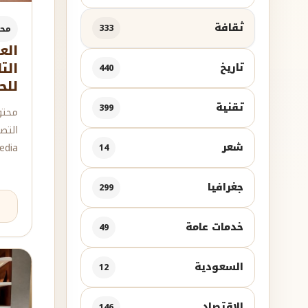
ثقافة
333
مح
الع
الت
تاريخ
440
للح
تقنية
399
محتو
التص
شعر
dia.
14
جغرافيا
299
خدمات عامة
49
السعودية
12
الإقتصاد
146