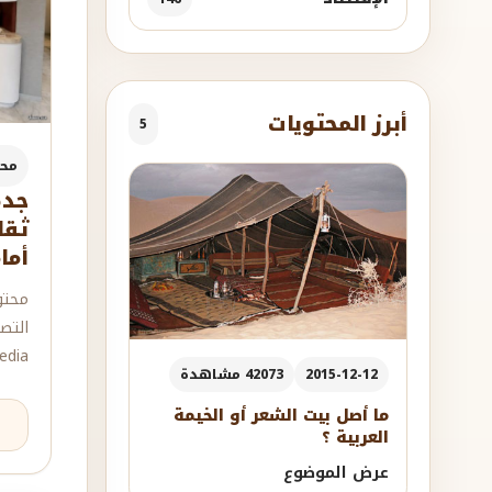
أبرز المحتويات
5
مح
جدة
ثقا
أما
محتو
التص
dia.
2015-12-12
42073 مشاهدة
ما أصل بيت الشعر أو الخيمة
العربية ؟
عرض الموضوع