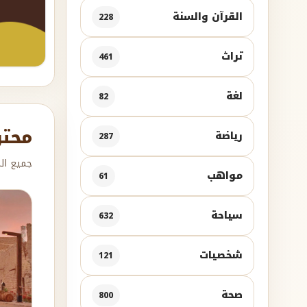
القرآن والسنة
228
تراث
461
لغة
82
محتو
رياضة
287
جميع الم
مواهب
61
سياحة
632
شخصيات
121
صحة
800