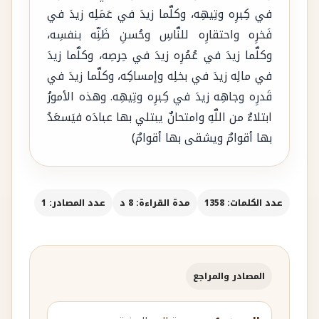
في كِبرِه وتِيهِه، وكلَّما زيدَ في عَمَلِه زيدَ في
فَخرِه واحتقارِه للنَّاسِ وحُسنِ ظَنِّه بنفسِه،
وكلَّما زيدَ في عُمُرِه زيدَ في حِرصِه، وكلَّما زيدَ
في مالِه زيدَ في بخلِه وإمساكِه، وكلَّما زيدَ في
قَدرِه وجاهِه زيدَ في كِبرِه وتِيهِه. وهذه الأمورُ
ابتلاءٌ من اللَّهِ وامتحانٌ يبتلي بها عبادَه فيَسعَدُ
بها أقوامٌ ويشقى بها أقوامٌ)
عدد الكلمات: 1358
مدة القراءة: 8 د
عدد المصادر: 1
المصادر والمراجع