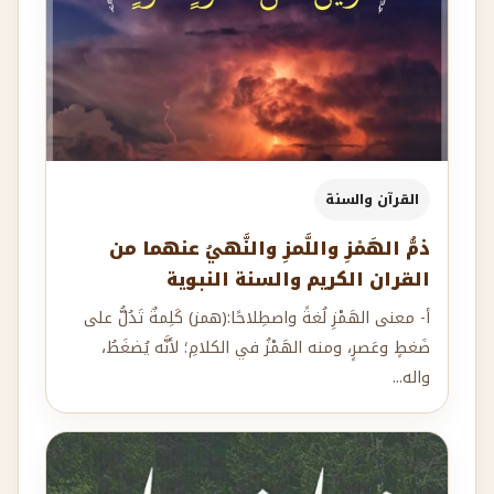
القرآن والسنة
ذمُّ الهَمْزِ واللَّمزِ والنَّهيُ عنهما من
القران الكريم والسنة النبوية
أ- معنى الهَمْزِ لُغةً واصطِلاحًا:(همز) كَلِمةٌ تَدُلُّ على
ضَغطٍ وعَصرٍ، ومنه الهَمْزُ في الكلامِ؛ لأنَّه يُضغَطُ،
واله...