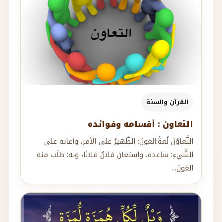
القرآن والسنة
التعاون : أقسامه وفوائده
التَّعاوُنُ لُغةً:العَونُ: الظَّهيرُ على الأمرِ، وأعانه على
الشَّيءِ: ساعده، واستعان فلانٌ فلانًا، وبه: طلَب منه
العَونَ...