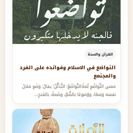
القرآن والسنة
التواضع في الاسلام وفوائده على الفرد
والمجتمع
معنى التَّواضُعِ لُغةً:التَّواضُعُ: التَّذَلُّلُ؛ يقالُ: وَضَع فلانٌ
نفسَه وَضعًا، ووُضوعًا بالضَّمِّ، وضَعةً، بالفَتحِ:...