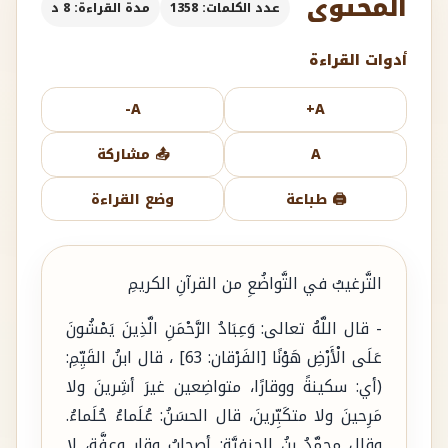
المحتوى
عدد الكلمات: 1358
مدة القراءة: 8 د
أدوات القراءة
A-
A+
A
📤 مشاركة
🖨️ طباعة
وضع القراءة
التَّرغيبُ في التَّواضُعِ من القرآنِ الكريمِ
- قال اللَّهُ تعالى: وَعِبَادُ الرَّحْمَنِ الَّذِينَ يَمْشُونَ
عَلَى الْأَرْضِ هَوْنًا [الفَرْقان: 63] ، قال ابنُ القَيِّمِ:
(أي: سكينةً ووقارًا، متواضِعين غيرَ أشِرينَ ولا
مَرِحينَ ولا متكَبِّرينَ، قال الحسَنُ: عُلَماءُ حُلَماءُ.
وقال محمَّدُ بنُ الحنفيَّةِ: أصحابُ وقارٍ وعفَّةٍ، لا