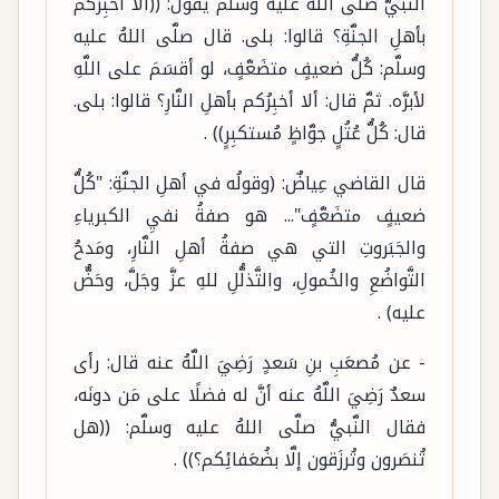
النَّبيَّ صلَّى اللهُ عليه وسلَّم يقولُ: ((ألا أخبِرُكم
بأهلِ الجنَّةِ؟ قالوا: بلى. قال صلَّى اللهُ عليه
وسلَّم: كُلُّ ضعيفٍ متضَعَّفٍ، لو أقسَمَ على اللَّهِ
لأبرَّه. ثمَّ قال: ألا أخبِرُكم بأهلِ النَّارِ؟ قالوا: بلى.
قال: كُلُّ عُتُلٍ جوَّاظٍ مُستكبِرٍ)) .
قال القاضي عِياضٌ: (وقولُه في أهلِ الجنَّةِ: "كُلُّ
ضعيفٍ متضَعَّفٍ"... هو صفةُ نفيِ الكبرياءِ
والجَبَروتِ التي هي صفةُ أهلِ النَّارِ، ومَدحُ
التَّواضُعِ والخُمولِ، والتَّذلُّلِ للهِ عزَّ وجَلَّ، وحَضٌّ
عليه) .
- عن مُصعَبِ بنِ سَعدٍ رَضِيَ اللَّهُ عنه قال: رأى
سعدٌ رَضِيَ اللَّهُ عنه أنَّ له فضلًا على مَن دونَه،
فقال النَّبيُّ صلَّى اللهُ عليه وسلَّم: ((هل
تُنصَرون وتُرزَقون إلَّا بضُعَفائِكم؟)) .