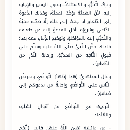
وتركُ التَّكبُّرِ، و الاستئلافُ بقَبولِ اليسيرِ والإجابةِ
إليه؛ لأنَّ الهَدِيَّةَ تؤكِّدُ المحبَّةَ، وكذلك الدَّعوةُ
إلى الطَّعامِ لا تبعَثُ إلى ذلك إلَّا صحَّت محبَّةُ
الدَّاعي وسُرورُه بأكلِ المدعوِّ إليه من طعامِه
والتَّحبُّبِ إليه بالمؤاكلةِ، وتوكيدِ الذِّمامِ معه بها؛
فلذلك حضَّ النَّبيُّ صلَّى اللهُ عليه وسلَّم على
قَبولِ التَّافِهِ من الهديَّةِ، وإجابةِ النَّذرِ من
الطَّعامِ) .
وقال المظهريُّ: (هذا إظهارُ التَّواضُعِ، وتحريضُ
النَّاسِ على التَّواضُعِ، وإجابةُ من يدعوهم إلى
ضيافةٍ) .
التَّرغيبُ في التَّواضُعِ من أقوالِ السَّلَفِ
والعُلَماءِ
- عن عائشةَ رَضِيَ اللَّهُ عنها، قالت: (إنَّكم