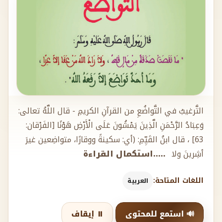
التَّرغيبُ في التَّواضُعِ من القرآنِ الكريمِ - قال اللَّهُ تعالى:
وَعِبَادُ الرَّحْمَنِ الَّذِينَ يَمْشُونَ عَلَى الْأَرْضِ هَوْنًا [الفَرْقان:
63] ، قال ابنُ القَيِّمِ: (أي: سكينةً ووقارًا، متواضِعين غيرَ
أشِرينَ ولا
.....استكمال القراءة
اللغات المتاحة:
العربية
🔊 استمع للمحتوى
⏸️ إيقاف