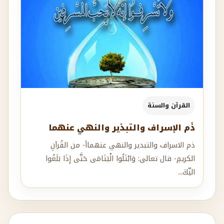
القرآن والسنة
ذَم الإسراف والتبذير والنهي عنهما
ذم الاسراف والتبدير والنهي عنهماأ- من القُرآنِ
الكريمِ- قال تعالى: وَابْتَلُوا الْيَتَامَى حَتَّى إِذَا بَلَغُوا
النِّكَ...