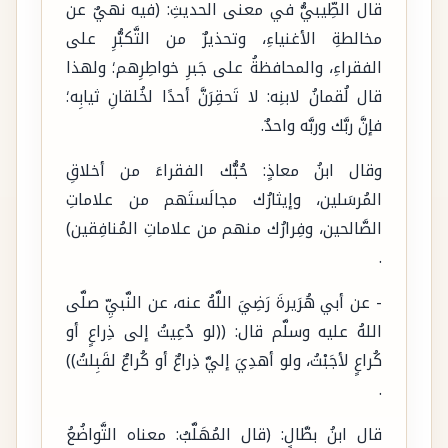
قال الطِّيبيُّ في معنى الحديثِ: (فيه نهيٌ عن
مخالطةِ الأغنياءِ، وتحذيرٌ من التَّكبُّرِ على
الفقراءِ، والمحافظةُ على جَبرِ خواطِرِهم؛ ولهذا
قال لُقمانُ لابنِه: لا تَحقِرَنَّ أحدًا لخُلقانِ ثيابِه؛
فإنَّ ربَّك وربَّه واحدٌ.
وقال ابنُ معاذٍ: حُبُّك الفقراءَ من أخلاقِ
المُرسَلين، وإيثارُك مجالَستَهم من علاماتِ
الصَّالحين، وفِرارُك منهم من علاماتِ المُنافِقين)
.
- عن أبي هُرَيرةَ رَضِيَ اللَّهُ عنه، عن النَّبيِّ صلَّى
اللهُ عليه وسلَّم قال: ((لو دُعِيتُ إلى ذِراعٍ أو
كُراعٍ لأجَبْتُ، ولو أهدِيَ إليَّ ذِراعٌ أو كُراعٌ لقَبِلتُ))
.
قال ابنُ بطَّالٍ: (قال المُهَلَّبُ: معناه التَّواضُعُ