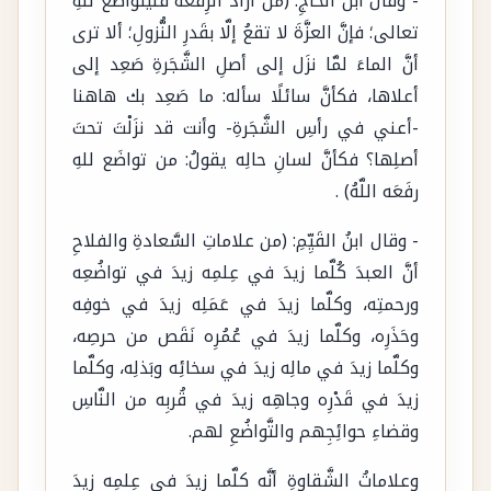
- وقال ابنُ الحاجِّ: (من أراد الرِّفعةَ فليتواضَعْ للهِ
تعالى؛ فإنَّ العزَّةَ لا تقعُ إلَّا بقَدرِ النُّزولِ؛ ألا ترى
أنَّ الماءَ لمَّا نزَل إلى أصلِ الشَّجَرةِ صَعِد إلى
أعلاها، فكأنَّ سائلًا سأله: ما صَعِد بك هاهنا
-أعني في رأسِ الشَّجَرةِ- وأنت قد نزَلْتَ تحتَ
أصلِها؟ فكأنَّ لسانِ حالِه يقولُ: من تواضَع للهِ
رفَعَه اللَّهُ) .
- وقال ابنُ القَيِّمِ: (من علاماتِ السَّعادةِ والفلاحِ
أنَّ العبدَ كُلَّما زيدَ في عِلمِه زيدَ في تواضُعِه
ورحمتِه، وكلَّما زيدَ في عَمَلِه زيدَ في خوفِه
وحَذَرِه، وكلَّما زيدَ في عُمُرِه نَقَص من حرصِه،
وكلَّما زيدَ في مالِه زيدَ في سخائِه وبَذلِه، وكلَّما
زيدَ في قَدْرِه وجاهِه زيدَ في قُربِه من النَّاسِ
وقضاءِ حوائِجِهم والتَّواضُعِ لهم.
وعلاماتُ الشَّقاوةِ أنَّه كلَّما زيدَ في عِلمِه زيدَ