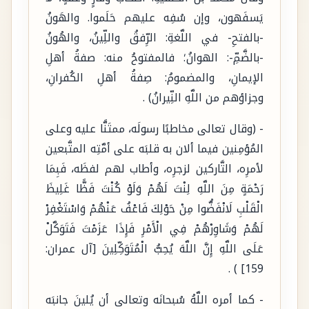
يَسفَهون، وإن سُفِه عليهم حَلَموا. والهَونُ
-بالفتحِ- في اللَّغةِ: الرِّفقُ واللِّينُ، والهُونُ
-بالضَّمِّ-: الهوانُ؛ فالمفتوحُ منه: صفةُ أهلِ
الإيمانِ، والمضمومُ: صِفةُ أهلِ الكُفرانِ،
وجزاؤهم من اللَّهِ النِّيرانُ) .
- (وقال تعالى مخاطبًا رسولَه، ممتَنًّا عليه وعلى
المُؤمِنين فيما ألان به قلبَه على أمَّتِه المتَّبعين
لأمرِه، التَّاركين لزجرِه، وأطاب لهم لفظَه، فَبِمَا
رَحْمَةٍ مِنَ اللَّهِ لِنْتَ لَهُمْ وَلَوْ كُنْتَ فَظًّا غَلِيظَ
الْقَلْبِ لَانْفَضُّوا مِنْ حَوْلِكَ فَاعْفُ عَنْهُمْ وَاسْتَغْفِرْ
لَهُمْ وَشَاوِرْهُمْ فِي الْأَمْرِ فَإِذَا عَزَمْتَ فَتَوَكَّلْ
عَلَى اللَّهِ إِنَّ اللَّهَ يُحِبُّ الْمُتَوَكِّلِينَ [آل عمران:
159] ) .
- كما أمره اللَّهُ سُبحانَه وتعالى أن يُلينَ جانبَه