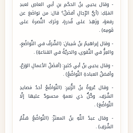
- وقال يحيى بنُ الحكَمِ بنِ أبي العاصِ لعبدِ
المَلِكِ: (أيُّ الرِّجالِ أفضَلُ؟ قال: من تواضَعَ عن
رفعةٍ، وزَهِدَ على قُدرةٍ، وتَرَك النُّصرةَ على
قَومِه) .
- وقال إبراهيمُ بنُ شَيبانَ: (الشَّرَفُ في التَّواضُعِ،
والعِزُّ في التَّقوى، والحريَّةُ في القناعةِ) .
- وقال يحيى بنُ أبي كثيرٍ: (أفضَلُ الأعمالِ الوَرَعُ،
وأفضلُ العبادةِ التَّواضُعُ) .
- وقال عُروةُ بنُ الزُّبَيرِ: (التَّواضُعُ أحدُ مَصايدِ
الشَّرَفِ. وكُلُّ ذي نعمةٍ محسودٌ عليها إلَّا
التَّواضُعَ) .
- وقال عبدُ اللَّهِ بنُ المعتَزِّ: (التَّواضُعُ سُلَّمُ
الشَّرَفِ) .