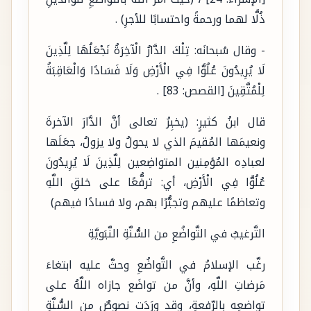
ذُلًّا لهما ورحمةً واحتسابًا للأجرِ) .
- وقال سُبحانَه: تِلْكَ الدَّارُ الْآخِرَةُ نَجْعَلُهَا لِلَّذِينَ
لَا يُرِيدُونَ عُلُوًّا فِي الْأَرْضِ وَلَا فَسَادًا وَالْعَاقِبَةُ
لِلْمُتَّقِينَ [القصص: 83] .
قال ابنُ كثيرٍ: (يخبِرُ تعالى أنَّ الدَّارَ الآخرةَ
ونعيمَها المُقيمَ الذي لا يحولُ ولا يزولُ، جعَلَها
لعبادِه المُؤمِنين المتواضِعين لِلَّذِينَ لَا يُرِيدُونَ
عُلُوًّا فِي الْأَرْضِ، أي: ترفُّعًا على خلقِ اللَّهِ
وتعاظمًا عليهم وتجبُّرًا بهم، ولا فسادًا فيهم)
التَّرغيبُ في التَّواضُعِ من السُّنَّةِ النَّبَويَّةِ
رغَّب الإسلامُ في التَّواضُعِ وحثَّ عليه ابتغاءَ
مَرضاتِ اللَّهِ، وأنَّ من تواضَع جازاه اللَّهُ على
تواضعِه بالرِّفعةِ، وقد ورَدَت نصوصٌ من السُّنَّةِ