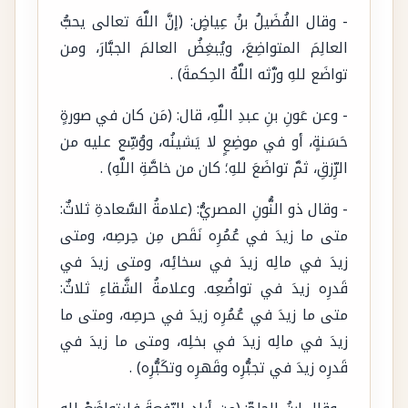
- وقال الفُضَيلُ بنُ عِياضٍ: (إنَّ اللَّهَ تعالى يحبُّ
العالِمَ المتواضِعَ، ويُبغِضُ العالمَ الجبَّارَ، ومن
تواضَع للهِ ورَّثه اللَّهُ الحِكمةَ) .
- وعن عَونِ بنِ عبدِ اللَّهِ، قال: (مَن كان في صورةٍ
حَسَنةٍ، أو في موضِعٍ لا يَشينُه، ووُسِّع عليه من
الرِّزقِ، ثمَّ تواضَعَ للهِ؛ كان من خاصَّةِ اللَّهِ) .
- وقال ذو النُّونِ المصريُّ: (علامةُ السَّعادةِ ثلاثٌ:
متى ما زيدَ في عُمُرِه نَقَص مِن حِرصِه، ومتى
زيدَ في مالِه زيدَ في سخائِه، ومتى زيدَ في
قَدرِه زيدَ في تواضُعِه. وعلامةُ الشَّقاءِ ثلاثٌ:
متى ما زيدَ في عُمُرِه زيدَ في حرصِه، ومتى ما
زيدَ في مالِه زيدَ في بخلِه، ومتى ما زيدَ في
قَدرِه زيدَ في تجبُّرِه وقَهرِه وتكَبُّرِه) .