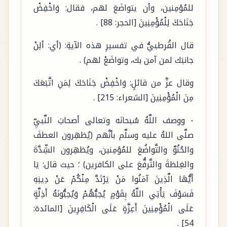
للمُؤمِنين، وأن يتواضَعَ لهم، فقال: وَاخْفِضْ
جَنَاحَكَ لِلْمُؤْمِنِينَ [الحجر: 88] .
قال القُرطبيُّ في تفسيرِ هذه الآيةِ: (أي: ألِنْ
جانبَك لمن آمن بك، وتواضَعْ لهم) .
وقال عزَّ من قائلٍ: وَاخْفِضْ جَنَاحَكَ لِمَنِ اتَّبَعَكَ
مِنَ الْمُؤْمِنِينَ [الشعراء: 215] .
- ووصف اللَّهُ سُبحانَه وتعالى أصحابَ النَّبيِّ
صلَّى اللهُ عليه وسلَّم بأنَّهم (يُظهِرون العطفَ
والحُنُوَّ والتَّواضُعَ للمُؤمِنين، ويُظهِرون الشِّدَّةَ
والغِلظةَ والتَّرفُّعَ على الكافرين) ؛ حيث قال: يَا
أَيُّهَا الَّذِينَ آمَنُوا مَنْ يَرْتَدَّ مِنْكُمْ عَنْ دِينِهِ
فَسَوْفَ يَأْتِي اللَّهُ بِقَوْمٍ يُحِبُّهُمْ وَيُحِبُّونَهُ أَذِلَّةٍ
عَلَى الْمُؤْمِنِينَ أَعِزَّةٍ عَلَى الْكَافِرِينَ [المائدة:
54] .