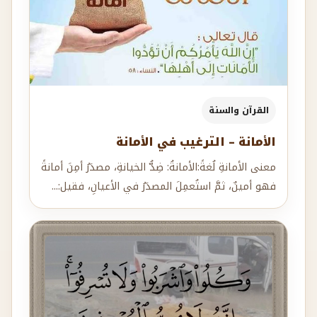
القرآن والسنة
الأمانة – الترغيب في الأمانة
معنى الأمانةِ لُغةً:الأمانةُ: ضِدُّ الخيانةِ، مصدَرُ أمِنَ أمانةً
فهو أمينٌ، ثمَّ استُعمِلَ المصدَرُ في الأعيانِ، فقيل:...