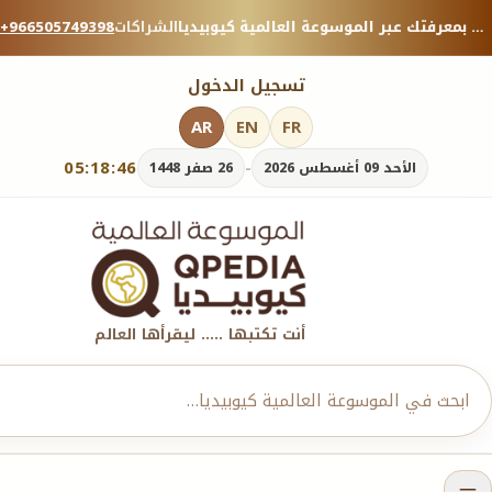
منصة معرفية موثوقة — شارك بمعرفتك عبر الموسوعة العالمية كيوبيديا.
الشراكات
+966505749398
تسجيل الدخول
AR
EN
FR
05:18:47
-
الأحد 09 أغسطس 2026
26 صفر 1448
أنت تكتبها ..... ليقرأها العالم