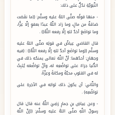
النَّبَويَّةِ تدُلُّ على ذلك:
- منها قولُه صلَّى اللهُ عليه وسلَّم: ((ما نقَصَت
صَدَقةٌ من مالٍ، وما زاد اللَّهُ عبدًا بعفوٍ إلَّا عِزًّا،
وما تواضَعَ أحَدٌ للهِ إلَّا رفعه اللَّهُ)) .
قال القاضي عِياضٌ في قولِه صلَّى اللهُ عليه
وسلَّم ((وما تواضَع أحدٌ للهِ إلَّا رفعه اللَّهُ)) : (فيه
وجهانِ: أحدُهما: أنَّ اللَّهَ تعالى يمنحُه ذلك في
الدُّنيا جزاءً على تواضُعِه له، وأنَّ تواضُعَه يُثبِتُ
له في القلوبِ محبَّةً ومكانةً وعِزَّةً.
والثَّاني: أن يكونَ ذلك ثوابَه في الآخِرةِ على
تواضُعِه) .
- وعن عِياضِ بنِ حِمارٍ رَضِيَ اللَّهُ عنه قال: قال
رسولُ اللَّهِ صلَّى اللهُ عليه وسلَّم: ((إنَّ اللَّهَ