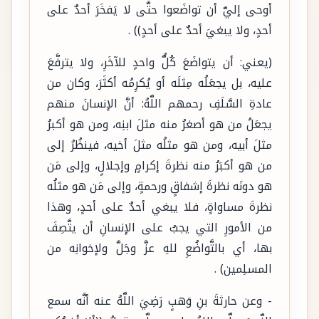
أوحى إليَّ أن تواضَعوا حتَّى لا يَفخَرَ أحدٌ على
أحدٍ، ولا يبغيَ أحدٌ على أحدٍ)) .
(يعني: أن يتواضَعَ كُلُّ واحدٍ للآخَرِ، ولا يترفَّعَ
عليه، بل يجعَلُه مِثلَه أو يُكرِمُه أكثَرَ، وكان من
عادةِ السَّلَفِ رحمهم اللَّهُ: أنَّ الإنسانَ منهم
يجعَلُ من هو أصغرُ منه مثلَ ابنِه، ومن هو أكبرُ
مثلَ أبيه، ومن هو مثلُه مثلَ أخيه، فينظُرُ إلى
من هو أكبَرُ منه نظرةَ إكرامٍ وإجلالٍ، وإلى مَن
هو دونَه نظرةَ إشفاقٍ ورحمةٍ، وإلى مَن هو مثلُه
نظرةَ مساواةٍ، فلا يبغي أحدٌ على أحدٍ، وهذا
من الأمورِ التي يجبُ على الإنسانِ أن يتَّصِفَ
بها، أي بالتَّواضُعِ للهِ عزَّ وجَلَّ ولإخوانِه من
المسلِمين) .
- وعن حارثةَ بنِ وَهبٍ رَضِيَ اللَّهُ عنه أنَّه سمع