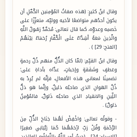
وقال ابنُ كثيرٍ: (هذه صفاتُ المُؤمِنين الكُمَّلِ أن
يكونَ أحدُهم متواضعًا لأخيه ووليِّه، متعزِّزًا على
خَصمِه وعدوِّه، كما قال تعالى: مُحَمَّدٌ رَسُولُ اللَّهِ
وَالَّذِينَ مَعَهُ أَشِدَّاءُ عَلَى الْكُفَّارِ رُحَمَاءُ بَيْنَهُمْ
[الفتح: 29] ) .
وقال ابنُ القيِّمِ: (لمَّا كان الذُّلُّ منهم ذُلَّ رحمةٍ
وعَطفٍ وشَفَقةٍ وإخباتٍ، عدَّاه بأداةِ على؛
تضمينًا لمعاني هذه الأفعالِ، فإنَّه لم يُرِدْ به
ذُلَّ الهوانِ الذي صاحبُه ذليلٌ، وإنَّما هو ذلُّ
اللِّينِ والانقيادِ الذي صاحبُه ذَلولٌ، فالمُؤمِنُ
ذلولٌ) .
- وقولُه تعالى: وَاخْفِضْ لَهُمَا جَنَاحَ الذُّلِّ مِنَ
الرَّحْمَةِ وَقُلْ رَبِّ ارْحَمْهُمَا كَمَا رَبَّيَانِي صَغِيرًا
[الإسراء: 24] ، (حيثُ أمر اللَّهُ بالتَّواضُعِ للوالدَينِ