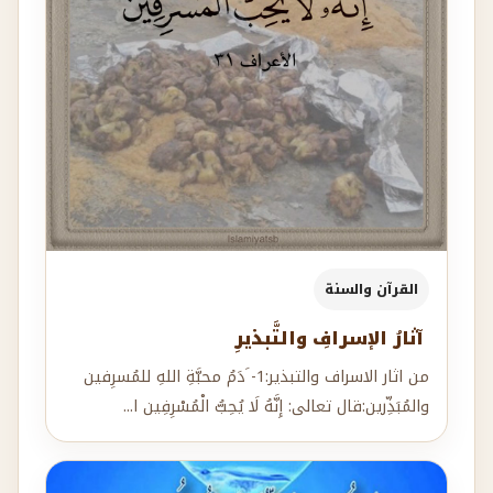
القرآن والسنة
آثارُ الإسرافِ والتَّبذيرِ
من اثار الاسراف والتبذير:1- َدَمُ محبَّةِ اللهِ للمُسرِفين
والمُبَذِّرين:قال تعالى: إِنَّهُ لَا يُحِبُّ الْمُسْرِفِين ا...