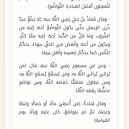
لتُغفِلون أفضَلَ العبادةِ: التَّواضُعَ) .
- وقال مُعاذُ بنُ جَبَلٍ رَضِيَ اللَّهُ عنه: (لا يَبلُغُ عبدٌ
ذُرى الإيمانِ حتَّى يكونَ التَّواضُعُ أحَبَّ إليه من
الشَّرَفِ، وما قَلَّ من الدُّنيا أحَبَّ إليه ممَّا كثُرَ،
ويكونَ من أحَبَّ وأبغضَ في الحَقِّ سواءً، يحكُمُ
للنَّاسِ كما يحكُمُ لنفسِه وأهلِ بيتِه) .
- وعن ابنِ مسعودٍ رَضِيَ اللَّهُ عنه، قال: (مَن
يُرائي يُرائي اللَّهُ به، ومَن يُسَمِّعْ يُسَمِّعِ اللَّهُ به،
ومن تطاوَل تعظمُّا خَفَضه اللَّهُ، ومن تواضَع
تخشُّعًا رفَعَه اللَّهُ) .
- وقال قَتادةُ: (مَن أُعطِيَ مالًا أو جَمالًا وثيابًا
وعِلمًا، ثمَّ لم يتواضَعْ، كان عليه وَبالًا يومَ
القيامةِ) .