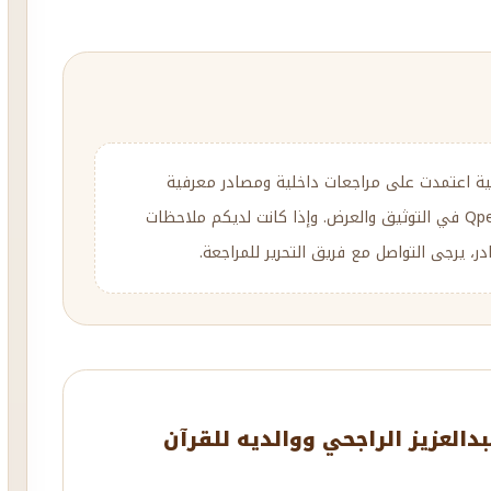
ية اعتمدت على مراجعات داخلية ومصادر معرفية
متنوعة، مع إعادة الصياغة والتحرير وفق منهج Qpedia في التوثيق والعرض. وإذا كانت لديكم ملاحظات
، يرجى التواصل مع فريق التحرير للمراجعة.
العزيز الراجحي ووالديه للقرآن