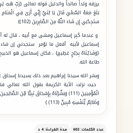
بَلَغَ مَعَهُ السَّعْيَ قَالَ يَا بُنَيَّ إِنِّي أَرَىٰ فِي الْمَنَامِ أَن
سَتَجِدُنِي إِن شَاءَ اللَّهُ مِنَ الصَّابِرِينَ (102)}
و عندما كَبِر إسماعيل ومشى مع أبيه ، قال له أ
إسماعيل لأبيه أفعل ما تؤمر ستجدني إن شاء ال
{وَفَدَيْنَاهُ بِذِبْحٍ عَظِيمٍ} ، فكان إسماعيل هو الذب
طاعة الله.
وبشر الله سيدنا إبراهيم بعد ذلك بسيدنا إسحاق ع
وَظَالِمٌ لِّنَفْسِهِ مُبِينٌ (113) }
عدد الكلمات: 602
مدة القراءة: 4 د