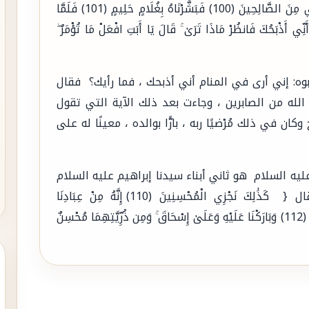
يرزقه ولداً صالحاً والدليل قوله تعالى {رَبِّ هَبْ لِي مِنَ الصَّالِحِينَ (100) فَبَشَّرْنَاهُ بِغُلَامٍ حَلِيمٍ (101) فَلَمَّا
ِّي أَذْبَحُكَ فَانظُرْ مَاذَا تَرَىٰ ۚ قَالَ يَا أَبَتِ افْعَلْ مَا تُؤْمَرُ ۖ
بوه: إني أرى في المنام أني أذبحك ، فما رأيك؟ فقال
له من الصابرين ، وجاءت بعد ذلك الآية التي تقول
يح وكان في ذلك مُرْضيًا ربه ، بارًّا بوالده ، معينًا له على
ليه السلام هو ثاني أبناء سيدنا إبراهيم عليه السلام
حيث نزلت الآية الكريمة بقول الله تعالي فقال { كَذَٰلِكَ نَجْزِي الْمُحْسِنِينَ (110) إِنَّهُ مِنْ عِبَادِنَا
الْمُؤْمِنِينَ (111) وَبَشَّرْنَاهُ بِإِسْحَاقَ نَبِيًّا مِّنَ الصَّالِحِينَ (112) وَبَارَكْنَا عَلَيْهِ وَعَلَىٰ إِسْحَاقَ ۚ وَمِن ذُرِّيَّتِهِمَا مُحْسِنٌ