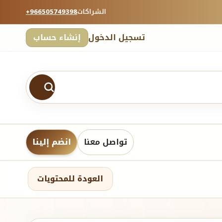
الشراكات
+966505749398
تسجيل الدخول
إنشاء حساب
تواصل معنا
انضم إلينا
العودة للمحتويات