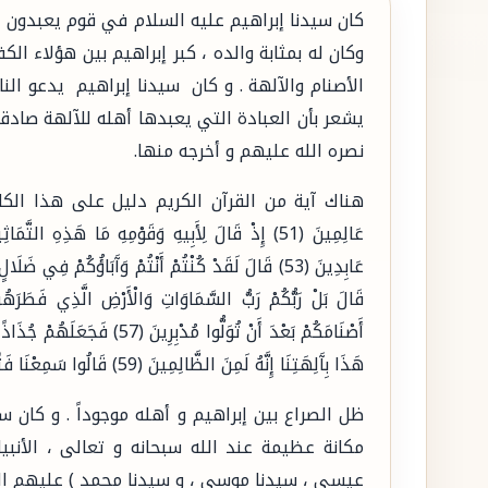
كان سيدنا إبراهيم عليه السلام في قوم يعبدون ال
وكان له بمثابة والده ، كبر إبراهيم بين هؤلاء ا
الأصنام والآلهة . و كان سيدنا إبراهيم يدعو الن
يشعر بأن العبادة التي يعبدها أهله للآلهة صادقة
نصره الله عليهم و أخرجه منها.
هناك آية من القرآن الكريم دليل على هذا الكلام وهي {وَلَق
هَذَا بِآَلِهَتِنَا إِنَّهُ لَمِنَ الظَّالِمِينَ (59) قَالُوا سَمِعْنَا فَتًى يَذْكُرُهُمْ يُقَالُ لَهُ إِبْرَاهِيمُ (60)}
ظل الصراع بين إبراهيم و أهله موجوداً . و كان س
مكانة عظيمة عند الله سبحانه و تعالى ، الأنبي
عيسى ، سيدنا موسى ، و سيدنا محمد ) عليهم الص