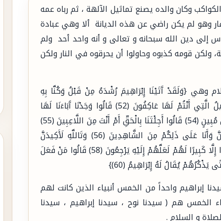
كواكب وكان والده يصنع تماثيل الآلهة ، ثم رباه عمه
لكفار وهو لم يكن راضي عن هذه الديانة ألا وهي عبادة
اس إلى دين الله سبحانه و تعالى و أنه واحد أحد ولم
، ولكن قومه كذبوه وحاولوا أن يحرقوه في النار ولكن
َدْ آَتَيْنَا إِبْرَاهِيمَ رُشْدَهُ مِنْ قَبْلُ وَكُنَّا بِهِ
عَالِمِينَ (51) إِذْ قَالَ لِأَبِيهِ وَقَوْمِهِ مَا هَذِهِ التَّمَاثِيلُ الَّتِي أَنْتُمْ لَهَا عَاكِفُونَ (52) قَالُوا وَجَدْنَا آَبَاءَنَا لَهَا
عَابِدِينَ (53) قَالَ لَقَدْ كُنْتُمْ أَنْتُمْ وَآَبَاؤُكُمْ فِي ضَلَالٍ مُبِينٍ (54) قَالُوا أَجِئْتَنَا بِالْحَقِّ أَمْ أَنْتَ مِنَ اللَّاعِبِينَ (55)
قَالَ بَلْ رَبُّكُمْ رَبُّ السَّمَاوَاتِ وَالْأَرْضِ الَّذِي فَطَرَهُنَّ وَأَنَا عَلَى ذَلِكُمْ مِنَ الشَّاهِدِينَ (56) وَتَاللَّهِ لَأَكِيدَنَّ
أَصْنَامَكُمْ بَعْدَ أَنْ تُوَلُّوا مُدْبِرِينَ (57) فَجَعَلَهُمْ جُذَاذًا إِلَّا كَبِيرًا لَهُمْ لَعَلَّهُمْ إِلَيْهِ يَرْجِعُونَ (58) قَالُوا مَنْ فَعَلَ
يدنا إبراهيم واحداً من الخمس أنبياء الذين كانت لهم
اء الخمس هم ( سيدنا نوح ، سيدنا إبراهيم ، سيدنا
لاة و السلام .