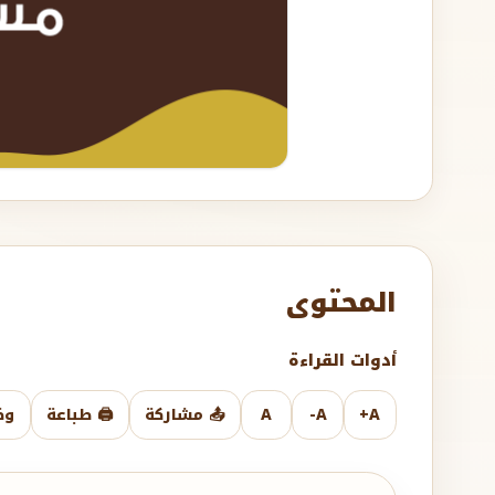
المحتوى
أدوات القراءة
A+
A-
A
📤 مشاركة
🖨️ طباعة
وض