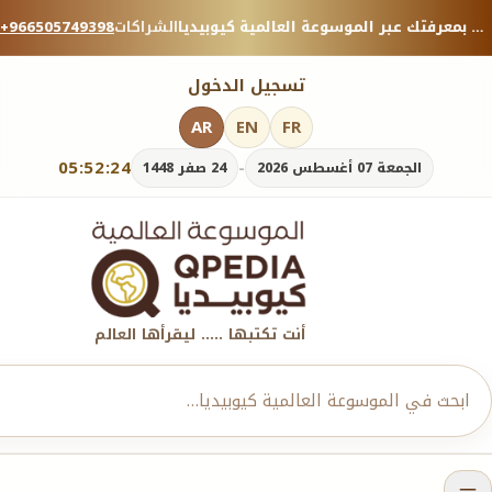
منصة معرفية موثوقة — شارك بمعرفتك عبر الموسوعة العالمية كيوبيديا.
الشراكات
+966505749398
تسجيل الدخول
AR
EN
FR
05:52:26
-
الجمعة 07 أغسطس 2026
24 صفر 1448
أنت تكتبها ..... ليقرأها العالم