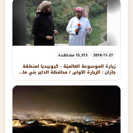
2018-11-27
15,313 مشاهدة
زيارة الموسوعة العالميّة - كيوبيديا لمنطقة
جازان : الزيارة الأولى / محافظة الداير بني ما...