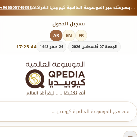
منصة معرفية موثوقة — شارك بمعرفتك عبر الموسوعة العالمية كيوبيديا.
الشراكات
+966505749398
تسجيل الدخول
AR
EN
FR
17:25:45
-
الجمعة 07 أغسطس 2026
24 صفر 1448
أنت تكتبها ..... ليقرأها العالم