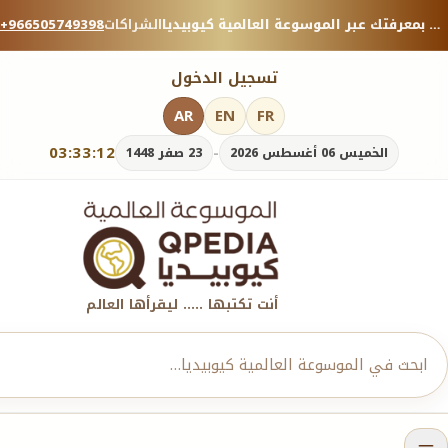
منصة معرفية موثوقة — شارك بمعرفتك عبر الموسوعة العالمية كيوبيديا.
الشراكات
+966505749398
تسجيل الدخول
AR
EN
FR
03:33:13
-
الخميس 06 أغسطس 2026
23 صفر 1448
أنت تكتبها ..... ليقرأها العالم