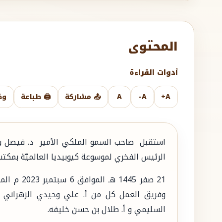
المحتوى
أدوات القراءة
A+
A-
A
📤 مشاركة
🖨️ طباعة
وض
استقبل صاحب السمو الملكي الأمير د. فيصل بن
الرئيس الفخري لموسوعة كيوبيديا العالميّة بمكتب
‏21 صفر 45
وفريق العمل كل من أ. علي وحيدي الزهراني و
السليمي و أ. طلال بن حسن خليفه.