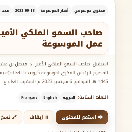
محتوى موسوعي
أخبار الموسوعة
2023-09-13
عدد الك
صاحب السمو الملكي الأمير
عمل الموسوعة
استقبل صاحب السمو الملكي الأمير د. فيصل بن مشعل
1445 هـ الموافق 6 سبتمبر 2023 م المشرف العام ع
اللغات المتاحة:
العربية
English
Français
🔊 استمع للمحتوى
⏸️ إيقاف
🔗 نسخ ا