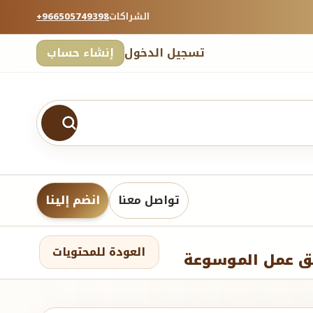
الشراكات
+966505749398
تسجيل الدخول
إنشاء حساب
تواصل معنا
انضم إلينا
العودة للمحتويات
يق عمل الموسوعة