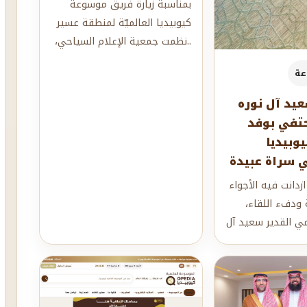
بمناسبة زيارة فريق موسوعة
كيوبيديا العالميّة لمنطقة عسير
..نظمت جمعية الإعلام السياحي،
بالتعاون مع دار فيصل بمدينة
عة
أبها،...
عيد آل نوره
حتفي بوفد
وبيديا
في سراة عبيدة
زدانت فيه الأجواء
 ودفء اللقاء،
مي القدير سعيد آل
في منزله