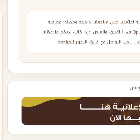
ية اعتمدت على مراجعات داخلية ومصادر معرفية
متنوعة، مع إعادة الصياغة والتحرير وفق منهج Qpedia في التوثيق والعرض. وإذا كانت لديكم ملاحظات
، يرجى التواصل مع فريق التحرير للمراجعة.
إعلان