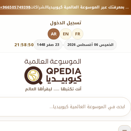
منصة معرفية موثوقة — شارك بمعرفتك عبر الموسوعة العالمية كيوبيديا.
الشراكات
+966505749398
تسجيل الدخول
AR
EN
FR
21:58:51
-
الخميس 06 أغسطس 2026
23 صفر 1448
أنت تكتبها ..... ليقرأها العالم