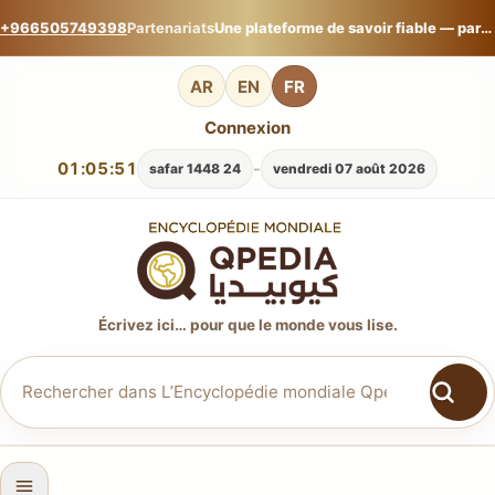
+966505749398
Partenariats
Une plateforme de savoir fiable — partagez votre expertise sur L’Encyclopédie mondiale Qpedia.
AR
EN
FR
Connexion
01:05:52
-
24 safar 1448
vendredi 07 août 2026
Écrivez ici… pour que le monde vous lise.