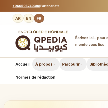
+966505749398
Partenariats
AR
EN
FR
Écrivez ici… pour 
monde vous lise.
Accueil
À propos
Parcourir
Bibliothè
Normes de rédaction