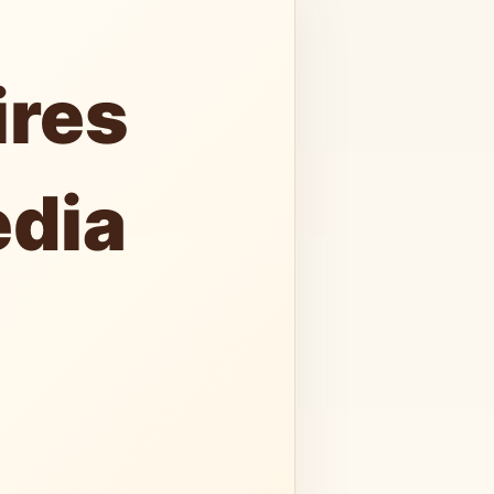
ires
edia