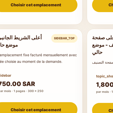
Choisir cet emplacement
Ch
لى صفحة
أعلى الشريط الجان -
SIDEBAR_TOP
ف - موضع
موضع حا
حالي
emplacement fixe facturé mensuellement avec
ée choisie au moment de la demande.
sidebar
topic_sh
750.00 SAR
1,80
ar mois · 1 pages · 300 × 250
par mois · 
Choisir cet emplacement
Ch