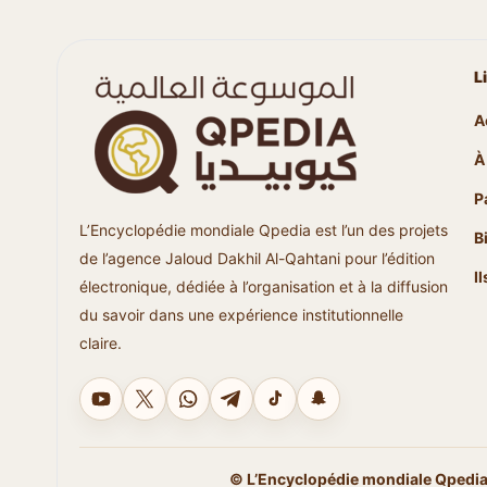
L
A
À
P
L’Encyclopédie mondiale Qpedia est l’un des projets
B
de l’agence Jaloud Dakhil Al-Qahtani pour l’édition
I
électronique, dédiée à l’organisation et à la diffusion
du savoir dans une expérience institutionnelle
claire.
YouTube
X
WhatsApp
Telegram
TikTok
Snapchat
© L’Encyclopédie mondiale Qpedia 2