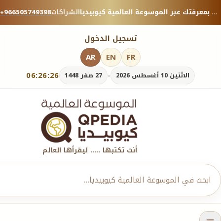
منصة معرفية موثوقة — شارك بمعرفتك عبر الموسوعة العالمية كيوبيديا.
الشراكات
+966505749398
تسجيل الدخول
AR
EN
FR
06:26:26
-
الاثنين 10 أغسطس 2026
27 صفر 1448
أنت تكتبها ..... ليقرأها العالم