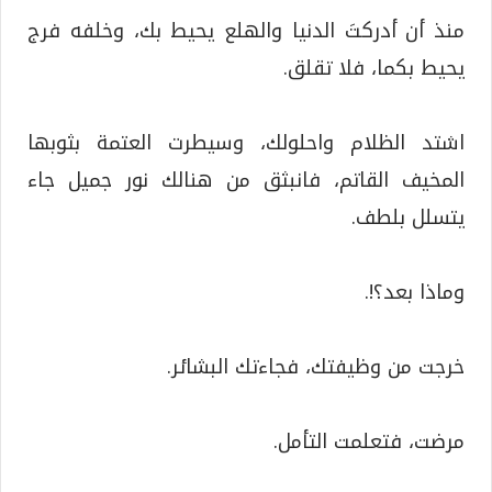
منذ أن أدركتَ الدنيا والهلع يحيط بك، وخلفه فرج
يحيط بكما، فلا تقلق.
اشتد الظلام واحلولك، وسيطرت العتمة بثوبها
المخيف القاتم، فانبثق من هنالك نور جميل جاء
يتسلل بلطف.
وماذا بعد؟!.
خرجت من وظيفتك، فجاءتك البشائر.
مرضت، فتعلمت التأمل.