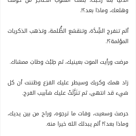
الدنيا بما رحبت، بلغت القلوب الحناجر من خوفك
وهلعك، وماذا بعد؟!.
ألم تنفرج الشِّدَّة، وتنقشع الظُّلمة، وتذهب الذكريات
المؤلمة؟!.
مرضت ورأيت الموت بعينيك، ثم طِبْتَ وطابَ ممشاك.
زاد همك وكربك وسيطر عليك الفزع وظننت أن كل
شيء قد انتهى، ثم تنَزَّلَتْ عليك شآبيب الفرج.
حرصتَ وسعيت، وفات ما ترجوه، وراح من بين يديك،
وماذا بعد؟! ألم يبدلك الله خيرا منه.