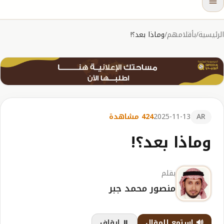
الرئيسية
/
بأقلامهم
/
وماذا بعد؟!
AR
2025-11-13
424 مشاهدة
وماذا بعد؟!
بقلم
منصور محمد جبر
🔊 استمع للمقال
⏸️ إيقاف