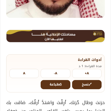
أدوات القراءة
مدة القراءة: 1 د
A
A-
A+
🔗
نسخ
⎙
طباعة
حزنتَ وطال حُزنك، أرِقْتَ واشتدَّ أرقُك، ضاقت بك